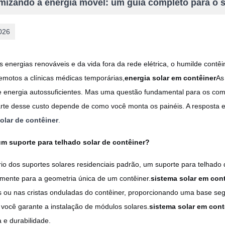
mizando a energia móvel: um guia completo para o su
026
 energias renováveis ​​e da vida fora da rede elétrica, o humilde cont
remotos a clínicas médicas temporárias,
energia solar em contêiner
As
e energia autossuficientes. Mas uma questão fundamental para os com
rte desse custo depende de como você monta os painéis. A resposta 
olar de contêiner
.
m suporte para telhado solar de contêiner?
rio dos suportes solares residenciais padrão, um suporte para telhado 
amente para a geometria única de um contêiner.
sistema solar em con
s ou nas cristas onduladas do contêiner, proporcionando uma base seg
 você garante a instalação de módulos solares.
sistema solar em cont
 e durabilidade.