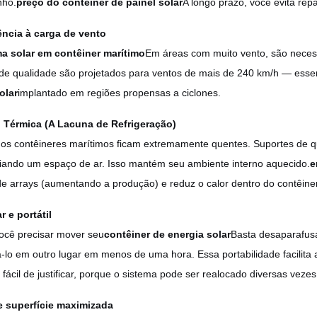
ho.
preço do contêiner de painel solar
A longo prazo, você evita rep
ência à carga de vento
ma solar em contêiner marítimo
Em áreas com muito vento, são necess
de qualidade são projetados para ventos de mais de 240 km/h — essenc
olar
implantado em regiões propensas a ciclones.
o Térmica (A Lacuna de Refrigeração)
dos contêineres marítimos ficam extremamente quentes. Suportes de q
riando um espaço de ar. Isso mantém seu ambiente interno aquecido.
e
de arrays (aumentando a produção) e reduz o calor dentro do contêiner
r e portátil
cê precisar mover seu
contêiner de energia solar
Basta desaparafusa
á-lo em outro lugar em menos de uma hora. Essa portabilidade facilita a 
 fácil de justificar, porque o sistema pode ser realocado diversas vezes
e superfície maximizada