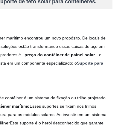
porte de teto solar para contêineres.
êiner marítimo encontrou um novo propósito. De locais de
 soluções estão transformando essas caixas de aço em
pradores é...
preço do contêiner de painel solar
—e
está em um componente especializado: o
Suporte para
de contêiner é um sistema de fixação ou trilho projetado
têiner marítimo
Esses suportes se fixam nos trilhos
ura para os módulos solares. Ao investir em um sistema
êiner
Este suporte é o herói desconhecido que garante