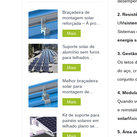
desempen
Braçadeira de
2. Resist
montagem solar
UM
siste
reforçada – À prova
de ferrugem, sem
Sistemas 
Mais
perfuração e
instalação sem
energia s
ferramentas para
Suporte solar de
telhados e trilhos
alumínio sem furos
3. Gestã
metálicos.
para telhados
Os tetos 
planos de concreto,
Mais
ideal para
do aço, c
residências ou
conjunto 
estabelecimentos
Melhor braçadeira
comerciais.
solar para
montagem de
4. Modula
painéis solares em
Quando vo
Mais
telhados de zinco
com juntas de
e reinstal
encaixe.
Kit de suporte para
solar
Mais
painéis solares em
telhado plano sem
perfuração para
5. Área d
Mais
telhado de lastro