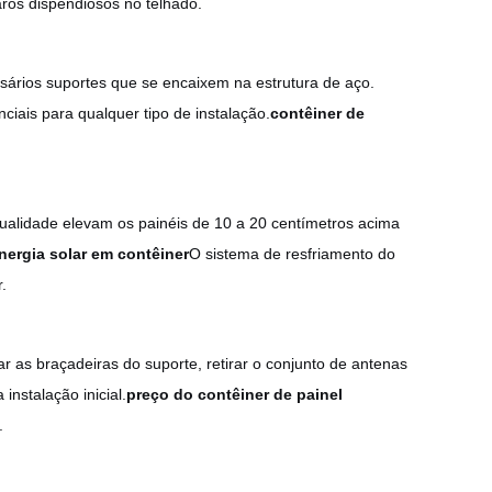
aros dispendiosos no telhado.
ários suportes que se encaixem na estrutura de aço.
iais para qualquer tipo de instalação.
contêiner de
ualidade elevam os painéis de 10 a 20 centímetros acima
nergia solar em contêiner
O sistema de resfriamento do
.
r as braçadeiras do suporte, retirar o conjunto de antenas
instalação inicial.
preço do contêiner de painel
.