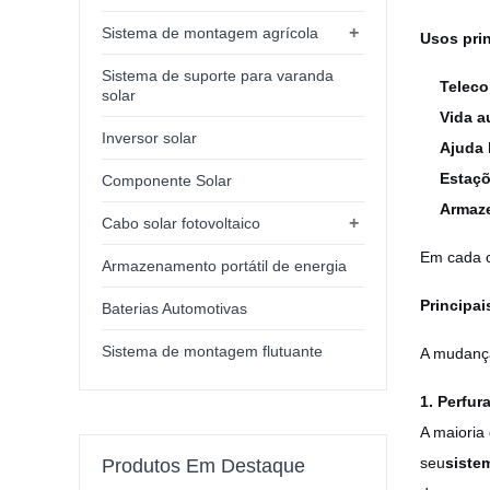
+
Sistema de montagem agrícola
Usos pri
Sistema de suporte para varanda
Teleco
solar
Vida a
Inversor solar
Ajuda 
Estaçõ
Componente Solar
Armaze
+
Cabo solar fotovoltaico
Em cada 
Armazenamento portátil de energia
Principa
Baterias Automotivas
Sistema de montagem flutuante
A mudança
1. Perfur
A maioria
seu
siste
Produtos Em Destaque