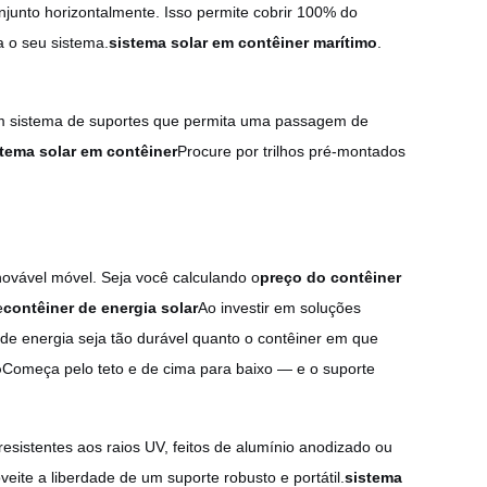
onjunto horizontalmente. Isso permite cobrir 100% do
 o seu sistema.
sistema solar em contêiner marítimo
.
um sistema de suportes que permita uma passagem de
stema solar em contêiner
Procure por trilhos pré-montados
novável móvel. Seja você calculando o
preço do contêiner
e
contêiner de energia solar
Ao investir em soluções
e energia seja tão durável quanto o contêiner em que
o
Começa pelo teto e de cima para baixo — e o suporte
resistentes aos raios UV, feitos de alumínio anodizado ou
ite a liberdade de um suporte robusto e portátil.
sistema