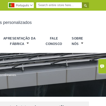

Português

es personalizados
APRESENTAÇÃO DA
FALE
SOBRE
FÁBRICA
CONOSCO
NÓS

ontêineres.