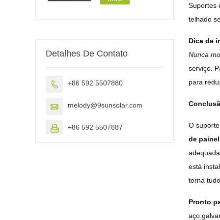
Suportes e
telhado s
Dica de i
Detalhes De Contato
Nunca mon
serviço. P
para redu
+86 592 5507880

Conclus
melody@9sunsolar.com

O suporte
+86 592 5507887

de painel
adequadas
está inst
torna tudo
Pronto pa
aço galva