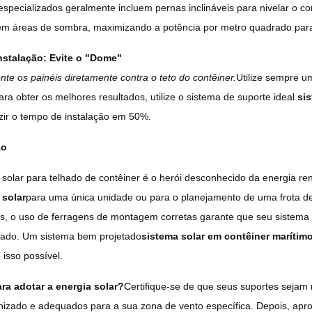
specializados geralmente incluem pernas inclináveis ​​para nivelar o c
em áreas de sombra, maximizando a potência por metro quadrado para
nstalação: Evite o "Dome"
te os painéis diretamente contra o teto do contêiner.
Utilize sempre 
ara obter os melhores resultados, utilize o sistema de suporte ideal.
si
zir o tempo de instalação em 50%.
ão
 solar para telhado de contêiner é o herói desconhecido da energia re
 solar
para uma única unidade ou para o planejamento de uma frota d
, o uso de ferragens de montagem corretas garante que seu sistema d
alado. Um sistema bem projetado
sistema solar em contêiner marítim
 isso possível.
ra adotar a energia solar?
Certifique-se de que seus suportes sejam 
nizado e adequados para a sua zona de vento específica. Depois, aprove