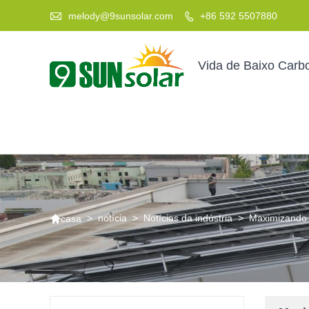

melody@9sunsolar.com
+86 592 5507880

Vida de Baixo Carb

>
notícia
>
Notícias da indústria
>
Maximizando a
casa