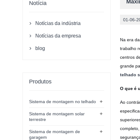
Maxi
Notícia
01-06-2
Notícias da indústria

Notícias da empresa

Na era das
blog
trabalho 

centros d
grande pa
telhado s
Produtos
O que é u
+
Sistema de montagem no telhado
Ao contrá
especific
+
Sistema de montagem solar
terrestre
superiore
completo,
+
Sistema de montagem de
garagem
segurança