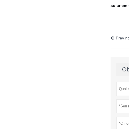
solar em 
Prev no

Ob