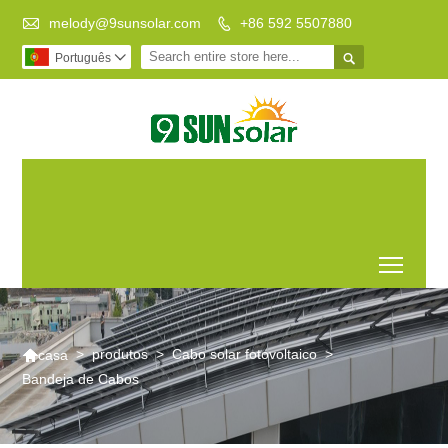

melody@9sunsolar.com
+86 592 5507880


Português

Vida de Baixo
Fabricante líder de
Carbono, Mundo
suportes solares
Melhor
personalizados
Toggl

>
produtos
>
Cabo solar fotovoltaico
>
casa
Bandeja de Cabos