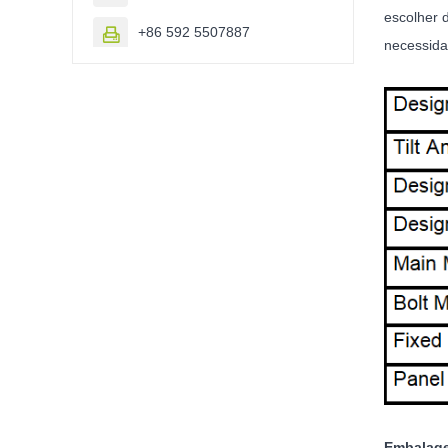
escolher 
+86 592 5507887

necessida
Embalag