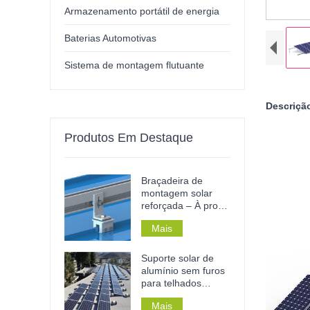
Armazenamento portátil de energia
Baterias Automotivas
Sistema de montagem flutuante
Descriçã
Produtos Em Destaque
Braçadeira de
montagem solar
reforçada – À prova
de ferrugem, sem
Mais
perfuração e
instalação sem
ferramentas para
Suporte solar de
telhados e trilhos
alumínio sem furos
metálicos.
para telhados
planos de concreto,
Mais
ideal para