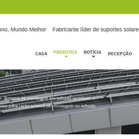
ono, Mundo Melhor
Fabricante líder de suportes solar
PRODUTOS
NOTÍCIA
CASA
RECEPÇÃO
>
Sistema de montagem em telhado ajustável
>
veis ​​para racks solares de montagem no telhado