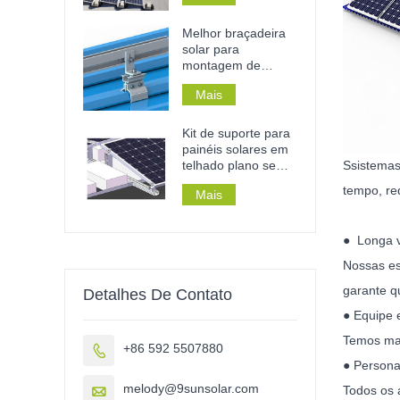
residências ou
estabelecimentos
Melhor braçadeira
comerciais.
solar para
montagem de
painéis solares em
Mais
telhados de zinco
com juntas de
encaixe.
Kit de suporte para
painéis solares em
telhado plano sem
S
sistemas
perfuração para
tempo, re
Mais
telhado de lastro
● Longa vi
Nossas es
garante q
Detalhes De Contato
● Equipe 
Temos mai
+86 592 5507880

● Persona
melody@9sunsolar.com

Todos os 