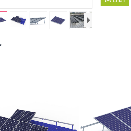
Email
o: