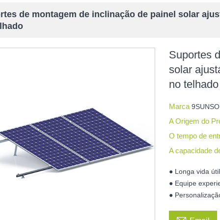
tes de montagem de inclinação de painel solar ajus
elhado
Suportes d
solar ajus
no telhado
Marca
9SUNSO
A Origem do P
O tempo de en
A capacidade d
● Longa vida úti
● Equipe experi
● Personalizaçã
