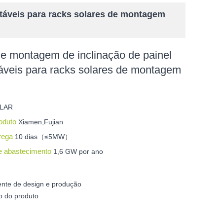
táveis ​​para racks solares de montagem
e montagem de inclinação de painel
táveis ​​para racks solares de montagem
LAR
roduto
Xiamen,Fujian
trega
10 dias（≤5MW）
e abastecimento
1,6 GW por ano
l
ente de design e produção
o do produto