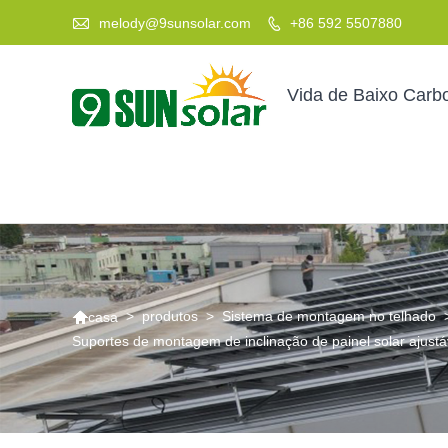

melody@9sunsolar.com
+86 592 5507880

Vida de Baixo Carb

>
produtos
>
Sistema de montagem no telhado
casa
Suportes de montagem de inclinação de painel solar ajustá