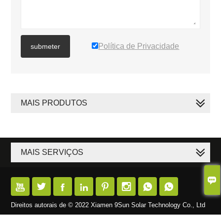
Política de Privacidade
submeter
MAIS PRODUTOS
MAIS SERVIÇOS









Direitos autorais de © 2022 Xiamen 9Sun Solar Technology Co., Ltd