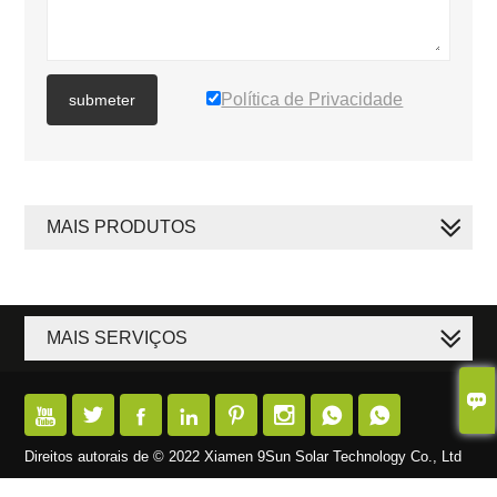
Política de Privacidade
submeter
MAIS PRODUTOS
MAIS SERVIÇOS









Direitos autorais de © 2022 Xiamen 9Sun Solar Technology Co., Ltd